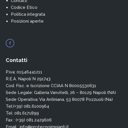
Contatti
Codice Etico
Politica integrata
Posizioni aperte
Contatti
P.iva: 01546441211
R.E.A. Napoli N 291743
Cod. Fisc. e Iscrizione CCIAA N 80005530631
Sede Legale: Galleria Vanvitelli, 26 – 80129 Napoli (NA)
Sede Operativa: Via Antiniana, 53 80078 Pozzuoli (Na)
Tel:(+39) 081.6100964
Tel: 081.6171899
Fax : (+39) 081.2429606
Email :
info@protecnoimpianti.it